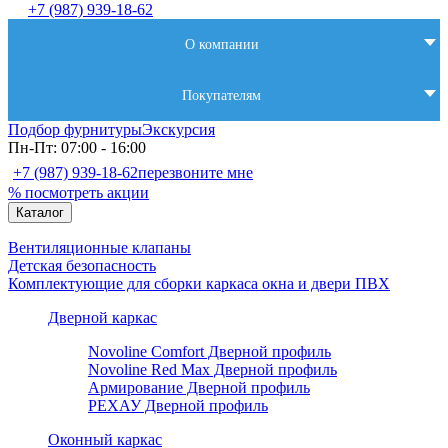
+7 (987) 939-18-62
О компании
Покупателям
Подбор фурнитуры
Экскурсия
Пн-Пт: 07:00 - 16:00
+7 (987) 939-18-62
перезвоните мне
% посмотреть акции
Каталог
Вентиляционные клапаны
Детская безопасность
Комплектующие для сборки каркаса окна и двери ПВХ
Дверной каркас
Novoline Comfort Дверной профиль
Novoline Red Мax Дверной профиль
Армирование Дверной профиль
РЕХАУ Дверной профиль
Оконный каркас