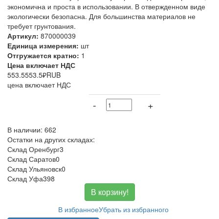
экономична и проста в использовании. В отвержденном виде
экологически безопасна. Для большинства материалов не
требует грунтования.
Артикул:
870000039
Единица измерения:
шт
Отгружается кратно:
1
Цена включает НДС
553.5
553.5
₽
RUB
цена включает НДС
-
+
В наличии: 662
Остатки на других складах:
Склад Оренбург
3
Склад Саратов
0
Склад Ульяновск
0
Склад Уфа
398
В корзину!
В избранное
Убрать из избранного